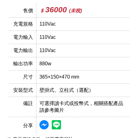
36000
售價
＄
(未稅)
充電規格
110Vac
電力輸入
110Vac
電力輸出
110Vac
輸出功率
880w
尺寸
365×150×470 mm
安裝型式
壁掛式、立柱式（選配）
備註
可選擇讀卡式或投幣式，相關搭配產品
請參考圖片
分享