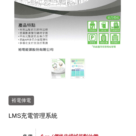
裕電俥電
LMS充電管理系統
--